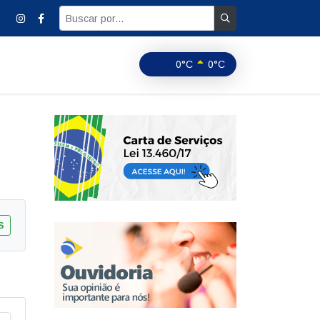
0°C
0°C
S