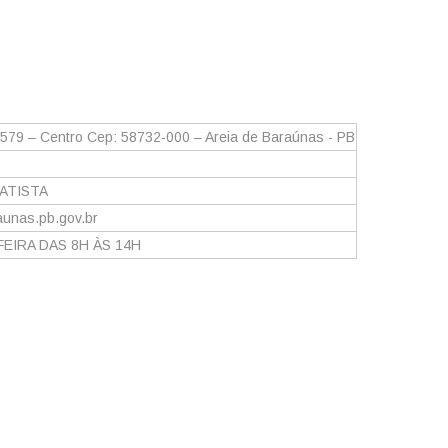
 579 – Centro Cep: 58732-000 – Areia de Baraúnas - PB
ATISTA
unas.pb.gov.br
FEIRA DAS 8H ÀS 14H