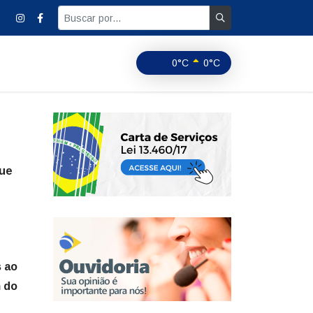
0°C
0°C
que
s ao
m do