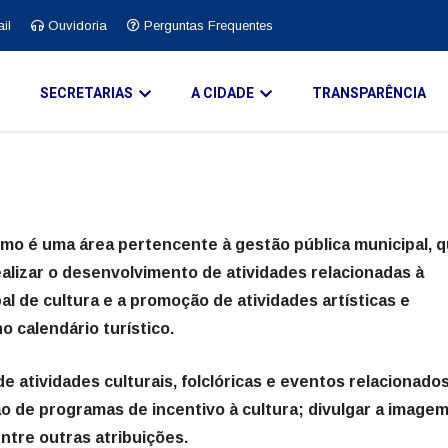
il
Ouvidoria
Perguntas Frequentes
O
SECRETARIAS
A CIDADE
TRANSPARÊNCIA
smo é uma área pertencente à gestão pública municipal, 
alizar o desenvolvimento de atividades relacionadas à
pal de cultura e a promoção de atividades artísticas e
no calendário turístico.
de atividades culturais, folclóricas e eventos relacionado
o de programas de incentivo à cultura; d
ivulgar a image
entre outras atribuições.