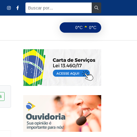
0°C
0°C
S