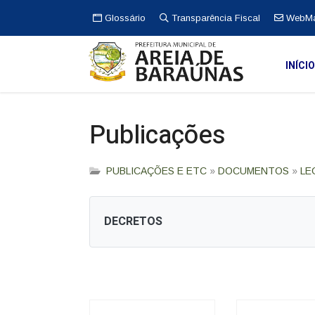
Glossário
Transparência Fiscal
WebMa
INÍCI
Publicações
PUBLICAÇÕES E ETC
»
DOCUMENTOS
»
LE
DECRETOS