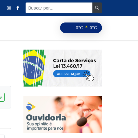
0°C
0°C
S