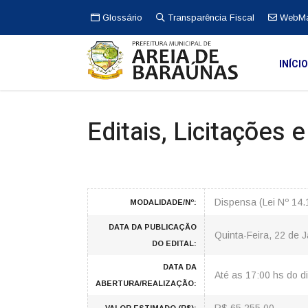
Glossário
Transparência Fiscal
WebMa
INÍCI
Editais, Licitações 
Dispensa (Lei Nº 14
MODALIDADE/Nº:
DATA DA PUBLICAÇÃO
Quinta-Feira, 22 de 
DO EDITAL:
DATA DA
Até as 17:00 hs do d
ABERTURA/REALIZAÇÃO: