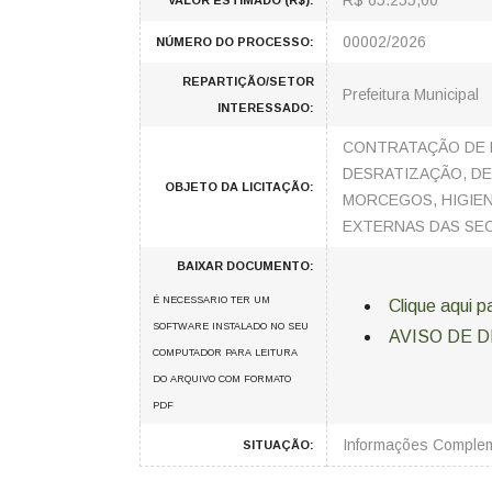
R$ 65.255,00
VALOR ESTIMADO (R$):
00002/2026
NÚMERO DO PROCESSO:
REPARTIÇÃO/SETOR
Prefeitura Municipal
INTERESSADO:
CONTRATAÇÃO DE 
DESRATIZAÇÃO, DE
OBJETO DA LICITAÇÃO:
MORCEGOS, HIGIEN
EXTERNAS DAS SEC
BAIXAR DOCUMENTO:
É NECESSARIO TER UM
Clique aqui p
SOFTWARE INSTALADO NO SEU
AVISO DE D
COMPUTADOR PARA LEITURA
DO ARQUIVO COM FORMATO
PDF
Informações Comple
SITUAÇÃO: