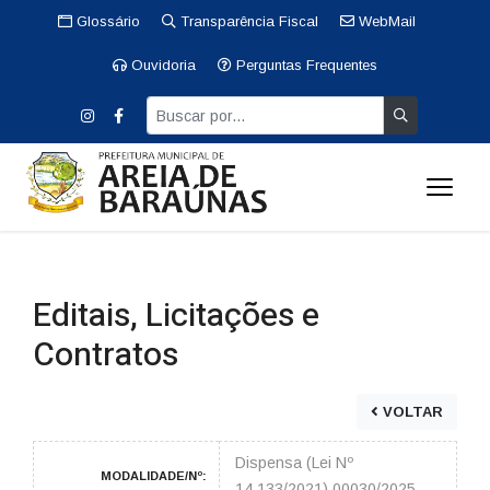
Glossário
Transparência Fiscal
WebMail
Ouvidoria
Perguntas Frequentes
Editais, Licitações e
Contratos
VOLTAR
Dispensa (Lei Nº
MODALIDADE/Nº:
14.133/2021) 00030/2025