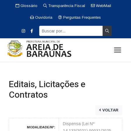
Glossário
Transparência Fiscal
WebMail
Ouvidoria
Perguntas Frequentes
Editais, Licitações e
Contratos
VOLTAR
Dispensa (Lei Nº
MODALIDADE/Nº:
14.133/2021) 00031/2025