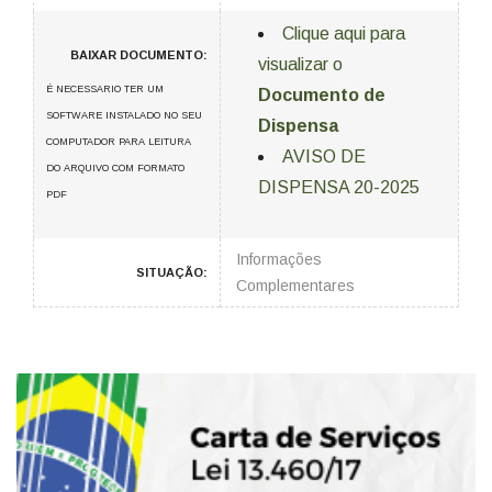
Clique aqui para
BAIXAR DOCUMENTO:
visualizar o
É NECESSARIO TER UM
Documento de
SOFTWARE INSTALADO NO SEU
Dispensa
COMPUTADOR PARA LEITURA
AVISO DE
DO ARQUIVO COM FORMATO
DISPENSA 20-2025
PDF
Informações
SITUAÇÃO:
Complementares