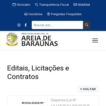
Glossário
Transparência Fiscal
WebMail
Ouvidoria
Perguntas Frequentes
Editais, Licitações e
Contratos
VOLTAR
Dispensa (Lei Nº
MODALIDADE/Nº:
14.133/2021) 00020/2025